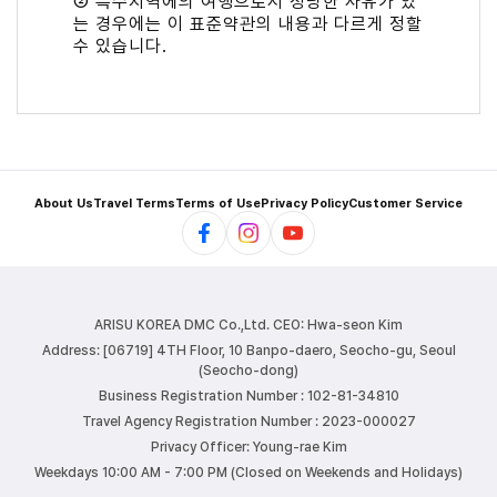
② 특수지역에의 여행으로서 정당한 사유가 있
는 경우에는 이 표준약관의 내용과 다르게 정할
수 있습니다.
About Us
Travel Terms
Terms of Use
Privacy Policy
Customer Service
ARISU KOREA DMC Co.,Ltd.
CEO: Hwa-seon Kim
Address: [06719] 4TH Floor, 10 Banpo-daero, Seocho-gu, Seoul
(Seocho-dong)
Business Registration Number : 102-81-34810
Travel Agency Registration Number : 2023-000027
Privacy Officer: Young-rae Kim
Weekdays 10:00 AM - 7:00 PM (Closed on Weekends and Holidays)