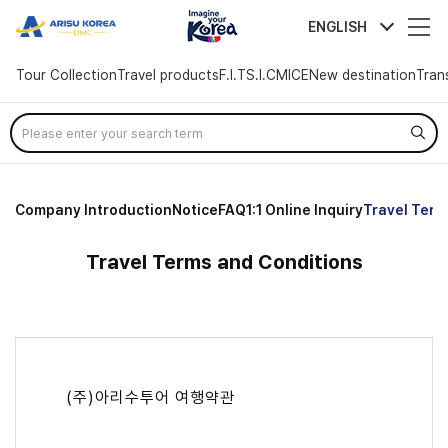
arisutour
ENGLISH
Tour Collection
Travel products
F.I.T
S.I.C
MICE
New destination
Tran
Company Introduction
Notice
FAQ
1:1 Online Inquiry
Travel Term
Travel Terms and Conditions
(주)아리수투어 여행약관