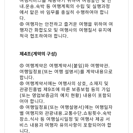
여행서비스를 제공하기 위하여 여행알선 및 안
내․운송․숙박 등 여행계획의 수립 및 실행과정
에서 맡은 바 임무를 충실히 수행하여야 합니
다.
② 여행자는 안전하고 즐거운 여행을 위하여 여
행자간 화합도모 및 여행사의 여행질서 유지에
적극 협조하여야 합니다.
제4조(계약의 구성)
① 여행계약은 여행계약서(붙임)와 여행약관․
여행일정표(또는 여행 설명서)를 계약내용으로
합니다.
② 여행계약서에는 여행사의 상호, 소재지 및
관광진흥법 제9조에 따른 보증보험 등의 가입
(또는 영업보증금의 예치 현황) 내용이 포함되
어야 합니다.
③ 여행일정표(또는 여행설명서)에는 여행일자
별 여행지와 관광내용․교통수단․쇼핑횟수․숙박
장소․식사 등 여행실시일정 및 여행사 제공 서
비스 내용과 여행자 유의사항이 포함되어야 합
니다.